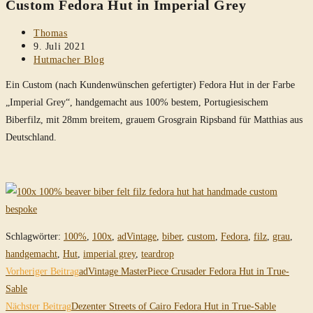
Custom Fedora Hut in Imperial Grey
durchsuchen
Beitrags-
Thomas
Autor:
Beitrag
9. Juli 2021
veröffentlicht:
Beitrags-
Hutmacher Blog
Kategorie:
Ein Custom (nach Kundenwünschen gefertigter) Fedora Hut in der Farbe
„Imperial Grey“, handgemacht aus 100% bestem, Portugiesischem
Biberfilz, mit 28mm breitem, grauem Grosgrain Ripsband für Matthias aus
Deutschland.
Schlagwörter
:
100%
,
100x
,
adVintage
,
biber
,
custom
,
Fedora
,
filz
,
grau
,
handgemacht
,
Hut
,
imperial grey
,
teardrop
Weitere
Vorheriger Beitrag
adVintage MasterPiece Crusader Fedora Hut in True-
Artikel
Sable
Nächster Beitrag
Dezenter Streets of Cairo Fedora Hut in True-Sable
ansehen