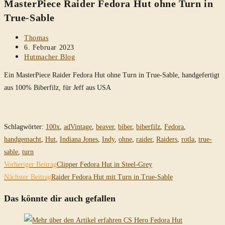
MasterPiece Raider Fedora Hut ohne Turn in
durchsuchen
True-Sable
Beitrags-
Thomas
Autor:
Beitrag
6. Februar 2023
veröffentlicht:
Beitrags-
Hutmacher Blog
Kategorie:
Ein MasterPiece Raider Fedora Hut ohne Turn in True-Sable, handgefertigt
aus 100% Biberfilz, für Jeff aus USA
Schlagwörter
:
100x
,
adVintage
,
beaver
,
biber
,
biberfilz
,
Fedora
,
handgemacht
,
Hut
,
Indiana Jones
,
Indy
,
ohne
,
raider
,
Raiders
,
rotla
,
true-
sable
,
turn
Weitere
Vorheriger Beitrag
Clipper Fedora Hut in Steel-Grey
Artikel
Nächster Beitrag
Raider Fedora Hut mit Turn in True-Sable
ansehen
Das könnte dir auch gefallen