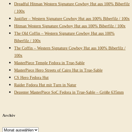
Dreadful Hitman Western Signature Cowboy Hut aus 100% Biberfilz
/ 100x
Justifier – Western Signature Cowboy Hut aus 100% Biberfilz / 100x
Hitman Western Signature Cowboy Hut aus 100% Biberfilz / 100x
The Old Coffin – Western Signature Cowboy Hut aus 100%
Biberfilz / 100x
The Coffin – Western Signature Cowboy Hut aus 100% Biberfilz /
100x
MasterPiece Temple Fedora in True-Sable
MasterPiece Hero Streets of Cairo Hut in True-Sable
CS Hero Fedora Hut
Raider Fedora Hut mit Turn in Natur
Dezenter MasterPiece SoC Fedora in True-Sable – Größe 635mm
Archiv
Archiv