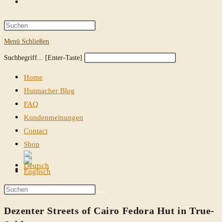
Website-
Suche
Press
Escape
Menü
Schließen
umschalten
to
Diese
Press
Suchbegriff... [Enter-Taste]
close
Website
Escape
the
Home
durchsuchen
to
search
Hutmacher Blog
close
panel.
FAQ
the
Kundenmeinungen
search
Contact
panel.
Shop
Website-
Suche
Diese
umschalten
Website
Dezenter Streets of Cairo Fedora Hut in True-
durchsuchen