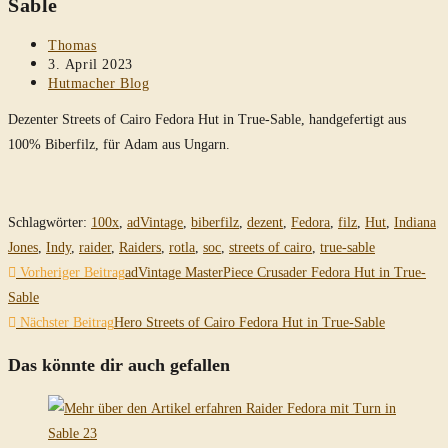
Sable
Beitrags-
Thomas
Autor:
Beitrag
3. April 2023
veröffentlicht:
Beitrags-
Hutmacher Blog
Kategorie:
Dezenter Streets of Cairo Fedora Hut in True-Sable, handgefertigt aus
100% Biberfilz, für Adam aus Ungarn.
Schlagwörter
:
100x
,
adVintage
,
biberfilz
,
dezent
,
Fedora
,
filz
,
Hut
,
Indiana
Jones
,
Indy
,
raider
,
Raiders
,
rotla
,
soc
,
streets of cairo
,
true-sable
Weitere
Vorheriger Beitrag
adVintage MasterPiece Crusader Fedora Hut in True-
Artikel
Sable
Nächster Beitrag
Hero Streets of Cairo Fedora Hut in True-Sable
ansehen
Das könnte dir auch gefallen