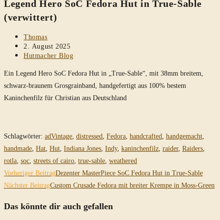
Legend Hero SoC Fedora Hut in True-Sable
durchsuchen
(verwittert)
Beitrags-
Thomas
Autor:
Beitrag
2. August 2025
veröffentlicht:
Beitrags-
Hutmacher Blog
Kategorie:
Ein Legend Hero SoC Fedora Hut in „True-Sable“, mit 38mm breitem,
schwarz-braunem Grosgrainband, handgefertigt aus 100% bestem
Kaninchenfilz für Christian aus Deutschland
Schlagwörter
:
adVintage
,
distressed
,
Fedora
,
handcrafted
,
handgemacht
,
handmade
,
Hat
,
Hut
,
Indiana Jones
,
Indy
,
kaninchenfilz
,
raider
,
Raiders
,
rotla
,
soc
,
streets of cairo
,
true-sable
,
weathered
Weitere
Vorheriger Beitrag
Dezenter MasterPiece SoC Fedora Hut in True-Sable
Artikel
Nächster Beitrag
Custom Crusade Fedora mit breiter Krempe in Moss-Green
ansehen
Das könnte dir auch gefallen