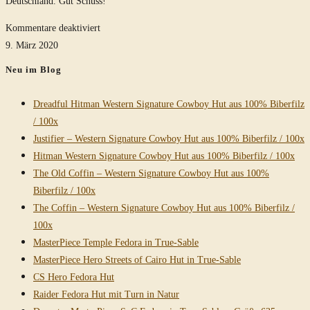
Deutschland. Gut Schuss!
für
Kommentare deaktiviert
Traditioneller
9. März 2020
Schützenhut
Neu im Blog
in
moosgrün
Dreadful Hitman Western Signature Cowboy Hut aus 100% Biberfilz
/ 100x
Justifier – Western Signature Cowboy Hut aus 100% Biberfilz / 100x
Hitman Western Signature Cowboy Hut aus 100% Biberfilz / 100x
The Old Coffin – Western Signature Cowboy Hut aus 100%
Biberfilz / 100x
The Coffin – Western Signature Cowboy Hut aus 100% Biberfilz /
100x
MasterPiece Temple Fedora in True-Sable
MasterPiece Hero Streets of Cairo Hut in True-Sable
CS Hero Fedora Hut
Raider Fedora Hut mit Turn in Natur