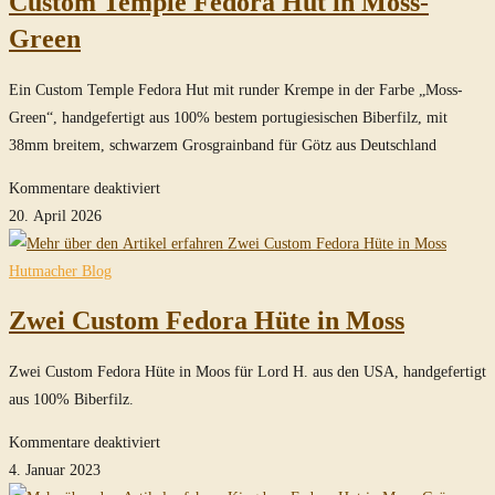
Custom Temple Fedora Hut in Moss-
Green
Ein Custom Temple Fedora Hut mit runder Krempe in der Farbe „Moss-
Green“, handgefertigt aus 100% bestem portugiesischen Biberfilz, mit
38mm breitem, schwarzem Grosgrainband für Götz aus Deutschland
für
Kommentare deaktiviert
Custom
20. April 2026
Temple
Fedora
Hutmacher Blog
Hut
Zwei Custom Fedora Hüte in Moss
in
Moss-
Zwei Custom Fedora Hüte in Moos für Lord H. aus den USA, handgefertigt
Green
aus 100% Biberfilz.
für
Kommentare deaktiviert
Zwei
4. Januar 2023