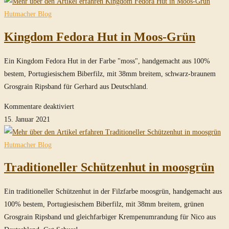
Custom
Fedora
Hutmacher Blog
Hüte
Kingdom Fedora Hut in Moos-Grün
in
Moss
Ein Kingdom Fedora Hut in der Farbe "moss", handgemacht aus 100%
bestem, Portugiesischem Biberfilz, mit 38mm breitem, schwarz-braunem
Grosgrain Ripsband für Gerhard aus Deutschland.
für
Kommentare deaktiviert
Kingdom
15. Januar 2021
Fedora
Hut
Hutmacher Blog
in
Traditioneller Schützenhut in moosgrün
Moos-
Grün
Ein traditioneller Schützenhut in der Filzfarbe moosgrün, handgemacht aus
100% bestem, Portugiesischem Biberfilz, mit 38mm breitem, grünen
Grosgrain Ripsband und gleichfarbiger Krempenumrandung für Nico aus