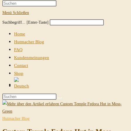
Suche
Press
Escape
Menü
Schließen
umschalten
to
Diese
Press
Suchbegriff... [Enter-Taste]
close
Website
Escape
the
Home
durchsuchen
to
search
Hutmacher Blog
close
panel.
FAQ
the
Kundenmeinungen
search
Contact
panel.
Shop
Website-
Suche
Diese
umschalten
Website
durchsuchen
Hutmacher Blog