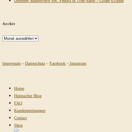
Dezenter MasterPiece SoC Fedora in True-Sable – Größe 635mm
Archiv
Archiv
Impressum
–
Datenschutz
–
Facebook
–
Instagram
Home
Hutmacher Blog
FAQ
Kundenmeinungen
Contact
Shop