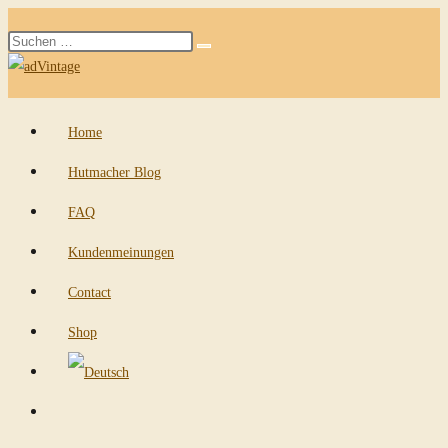
Zum
Diese
Inhalt
Suche
Website
springen
starten
durchsuchen
Home
Hutmacher Blog
FAQ
Kundenmeinungen
Contact
Shop
Website-