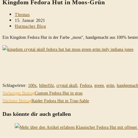
Kingdom Fedora Hut in Moos-Grün
durchsuchen
Beitrags-
Thomas
Autor:
Beitrag
15. Januar 2021
veröffentlicht:
Beitrags-
Hutmacher Blog
Kategorie:
Ein Kingdom Fedora Hut in der Farbe „moss“, handgemacht aus 100% bestem
Schlagwörter
:
100x
,
biberfilz
,
crystal skull
,
Fedora
,
green
,
grün
,
handgemach
Weitere
Vorheriger Beitrag
Custom Fedora Hut in grau
Artikel
Nächster Beitrag
Raider Fedora Hut in True-Sable
ansehen
Das könnte dir auch gefallen