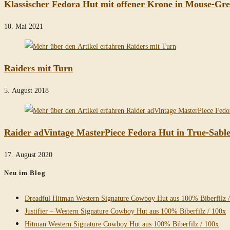
Klassischer Fedora Hut mit offener Krone in Mouse-Gr
10. Mai 2021
Raiders mit Turn
5. August 2018
Raider adVintage MasterPiece Fedora Hut in True-Sabl
17. August 2020
Neu im Blog
Dreadful Hitman Western Signature Cowboy Hut aus 100% Biberfilz 
Justifier – Western Signature Cowboy Hut aus 100% Biberfilz / 100x
Hitman Western Signature Cowboy Hut aus 100% Biberfilz / 100x