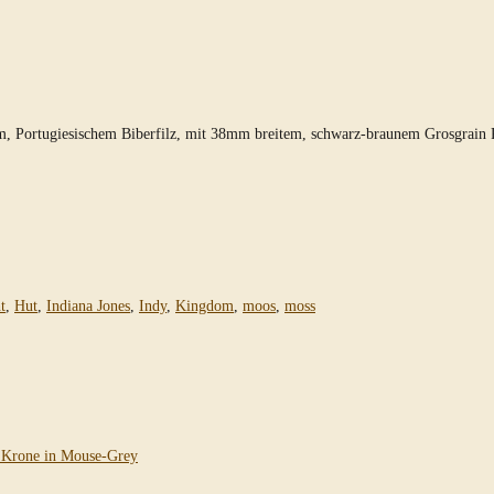
, Portugiesischem Biberfilz, mit 38mm breitem, schwarz-braunem Grosgrain R
t
,
Hut
,
Indiana Jones
,
Indy
,
Kingdom
,
moos
,
moss