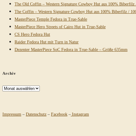
The Old Coffin – Western Signature Cowboy Hut aus 100% Biberfilz 
The Coffin – Western Signature Cowboy Hut aus 100% Biberfilz / 10
MasterPiece Temple Fedora in True-Sable
MasterPiece Hero Streets of Cairo Hut in True-Sable
CS Hero Fedora Hut
Raider Fedora Hut mit Turn in Natur
Dezenter MasterPiece SoC Fedora in True-Sable – Größe 635mm
Archiv
Archiv
Impressum
–
Datenschutz
–
Facebook
–
Instagram