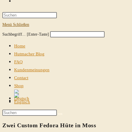
Website-
Suche
Press
Escape
Menü
Schließen
umschalten
to
Diese
Press
Suchbegriff... [Enter-Taste]
close
Website
Escape
the
Home
durchsuchen
to
search
Hutmacher Blog
close
panel.
FAQ
the
Kundenmeinungen
search
Contact
panel.
Shop
Website-
Suche
Diese
umschalten
Website
Zwei Custom Fedora Hüte in Moss
durchsuchen