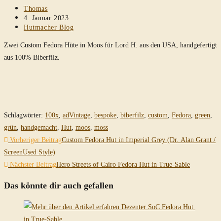
Beitrags-
Thomas
Autor:
Beitrag
4. Januar 2023
veröffentlicht:
Beitrags-
Hutmacher Blog
Kategorie:
Zwei Custom Fedora Hüte in Moos für Lord H. aus den USA, handgefertigt
aus 100% Biberfilz.
Schlagwörter
:
100x
,
adVintage
,
bespoke
,
biberfilz
,
custom
,
Fedora
,
green
,
grün
,
handgemacht
,
Hut
,
moos
,
moss
Weitere
Vorheriger Beitrag
Custom Fedora Hut in Imperial Grey (Dr. Alan Grant /
Artikel
ScreenUsed Style)
Nächster Beitrag
Hero Streets of Cairo Fedora Hut in True-Sable
ansehen
Das könnte dir auch gefallen