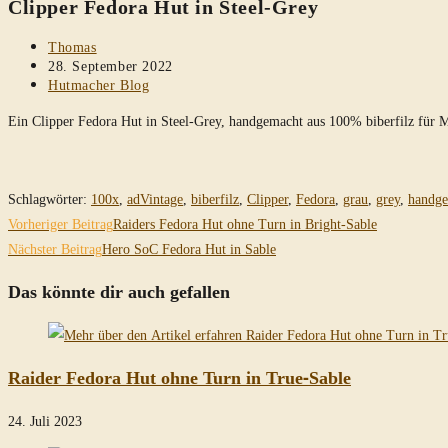
Clipper Fedora Hut in Steel-Grey
durchsuchen
Beitrags-
Thomas
Autor:
Beitrag
28. September 2022
veröffentlicht:
Beitrags-
Hutmacher Blog
Kategorie:
Ein Clipper Fedora Hut in Steel-Grey, handgemacht aus 100% biberfilz für M
Schlagwörter
:
100x
,
adVintage
,
biberfilz
,
Clipper
,
Fedora
,
grau
,
grey
,
handg
Weitere
Vorheriger Beitrag
Raiders Fedora Hut ohne Turn in Bright-Sable
Artikel
Nächster Beitrag
Hero SoC Fedora Hut in Sable
ansehen
Das könnte dir auch gefallen
Raider Fedora Hut ohne Turn in True-Sable
24. Juli 2023