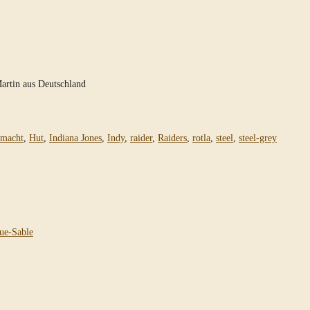
artin aus Deutschland
emacht
,
Hut
,
Indiana Jones
,
Indy
,
raider
,
Raiders
,
rotla
,
steel
,
steel-grey