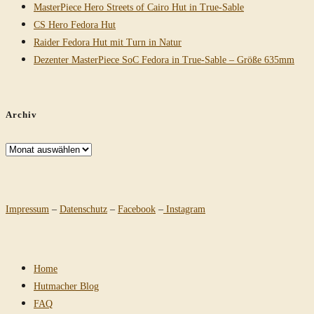
MasterPiece Hero Streets of Cairo Hut in True-Sable
CS Hero Fedora Hut
Raider Fedora Hut mit Turn in Natur
Dezenter MasterPiece SoC Fedora in True-Sable – Größe 635mm
Archiv
Archiv
Impressum
–
Datenschutz
–
Facebook
–
Instagram
Home
Hutmacher Blog
FAQ