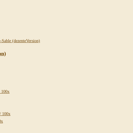
on)
/ 100x
/ 100x
0x