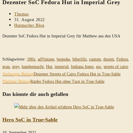
Dezenter SoC Fedora Hut in Imperial Grey
durchsuchen
Beitrags-
Thomas
Autor:
Beitrag
31. August 2022
veröffentlicht:
Beitrags-
Hutmacher Blog
Kategorie:
Dezenter SoC Fedora Hut in Imperial Grey für Matthew aus den USA
Schlagwörter
:
100x
,
adVintage
,
bespoke
,
biberfilz
,
custom
,
dezent
,
Fedora
,
grau
,
grey
,
handgemacht
,
Hut
,
imperial
,
Indiana Jones
,
soc
,
streets of cairo
Weitere
Vorheriger Beitrag
Dezenter Streets of Cairo Fedora Hut in True-Sable
Artikel
Nächster Beitrag
Raider Fedora Hut ohne Turn in True-Sable
ansehen
Das könnte dir auch gefallen
Hero SoC in True-Sable
10. September 2021